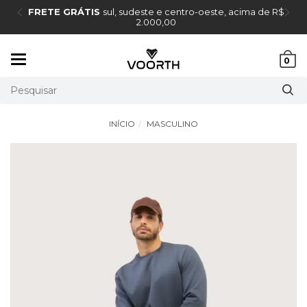
FRETE GRÁTIS
sul, sudeste e centro-oeste, acima de R$
2.000,00
Mudar
0
navegação
INÍCIO
MASCULINO