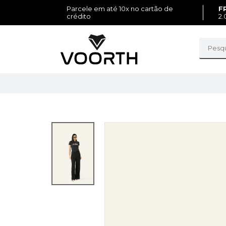
Parcele em até 10x no cartão de
F
crédito
2.