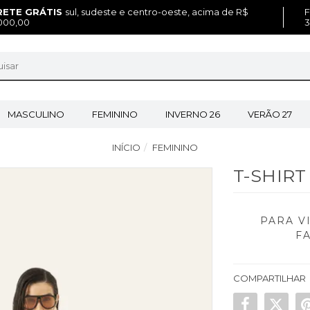
RETE GRÁTIS
sul, sudeste e centro-oeste, acima de R$
F
000,00
3
MASCULINO
FEMININO
INVERNO 26
VERÃO 27
INÍCIO
FEMININO
T-SHIR
PARA V
F
COMPARTILHAR