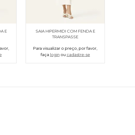
A E
SAIA HIPERMIDI COM FENDA E
C
TRANSPASSE
avor,
Para visualizar o preço, por favor,
Para vi
e
faça
login
ou
cadastre-se
fa