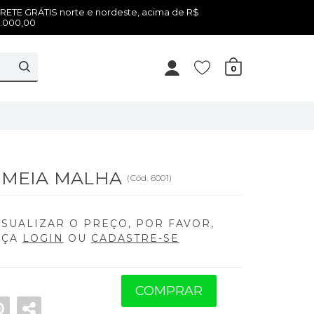
RETE GRÁTIS norte e nordeste, acima de R$
.000,00
0
T MEIA MALHA
(
Cód.
6001
)
ISUALIZAR O PREÇO, POR FAVOR,
AÇA
LOGIN
OU
CADASTRE-SE
COMPRAR