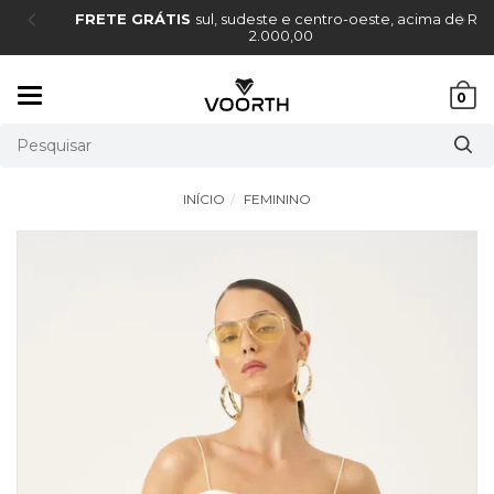
FRETE GRÁTIS
sul, sudeste e centro-oeste, acima de R$
2.000,00
Mudar
0
navegação
INÍCIO
FEMININO