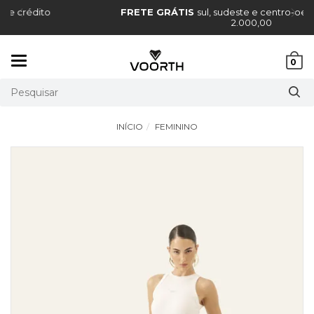
FRETE GRÁTIS
sul, sudeste e centro-oeste, acima de R$
2.000,00
Mudar
0
navegação
INÍCIO
FEMININO