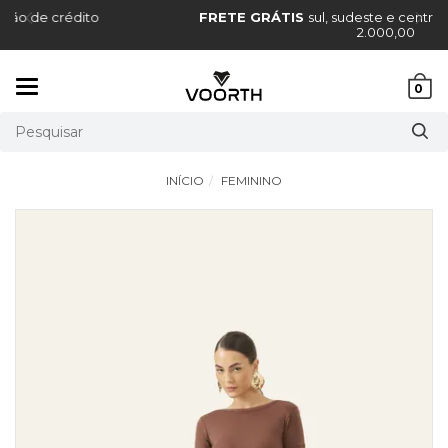
FRETE GRÁTIS
sul, sudeste e centro-oeste, acima de R$
2.000,00
Mudar
0
navegação
INÍCIO
FEMININO