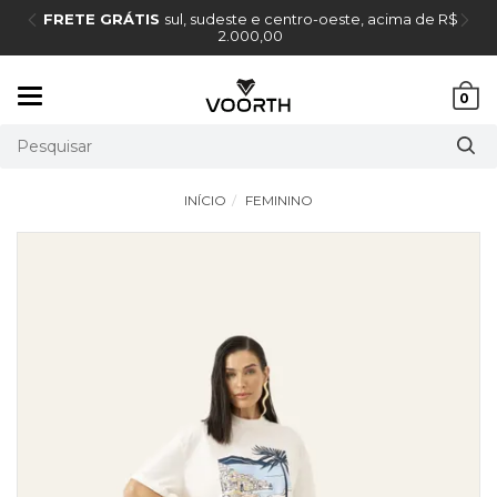
FRETE GRÁTIS
sul, sudeste e centro-oeste, acima de R$
2.000,00
Mudar
0
navegação
INÍCIO
FEMININO